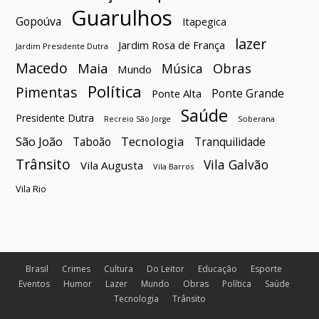
Guarulhos
Gopoúva
Itapegica
lazer
Jardim Rosa de França
Jardim Presidente Dutra
Macedo
Maia
Obras
Música
Mundo
Política
Pimentas
Ponte Grande
Ponte Alta
Saúde
Presidente Dutra
Soberana
Recreio São Jorge
São João
Tecnologia
Taboão
Tranquilidade
Trânsito
Vila Galvão
Vila Augusta
Vila Barros
Vila Rio
Brasil
Crimes
Cultura
Do Leitor
Educação
Esporte
Eventos
Humor
Lazer
Mundo
Obras
Política
Saúde
Tecnologia
Trânsito