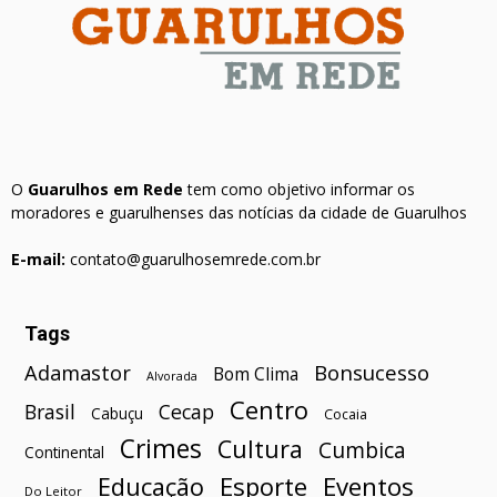
O
Guarulhos em Rede
tem como objetivo informar os
moradores e guarulhenses das notícias da cidade de Guarulhos
E-mail:
contato@guarulhosemrede.com.br
Tags
Bonsucesso
Adamastor
Bom Clima
Alvorada
Centro
Brasil
Cecap
Cabuçu
Cocaia
Crimes
Cultura
Cumbica
Continental
Esporte
Eventos
Educação
Do Leitor