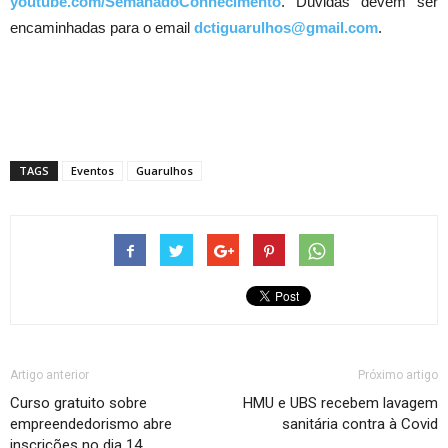
youtube.com/SemanadoConhecimento
. Dúvidas devem ser
encaminhadas para o email
dctiguarulhos@gmail.com
.
TAGS
Eventos
Guarulhos
Artigo anterior
Próximo artigo
Curso gratuito sobre
HMU e UBS recebem lavagem
empreendedorismo abre
sanitária contra à Covid
inscrições no dia 14