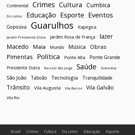
Crimes
Cultura
Cumbica
Continental
Esporte
Eventos
Educação
Do Leitor
Guarulhos
Gopoúva
Itapegica
lazer
Jardim Rosa de França
Jardim Presidente Dutra
Macedo
Maia
Obras
Música
Mundo
Política
Pimentas
Ponte Grande
Ponte Alta
Saúde
Presidente Dutra
Soberana
Recreio São Jorge
São João
Tecnologia
Taboão
Tranquilidade
Trânsito
Vila Galvão
Vila Augusta
Vila Barros
Vila Rio
Brasil
Crimes
Cultura
Do Leitor
Educação
Esporte