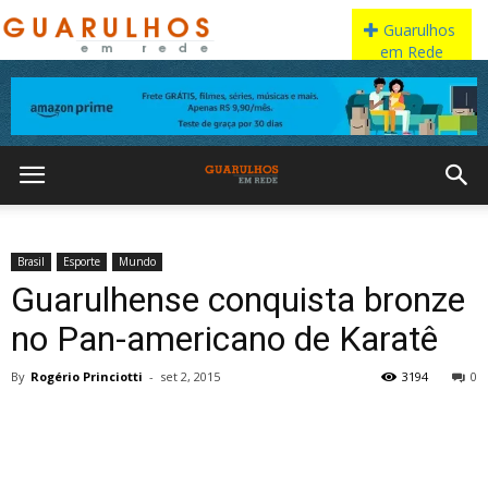
Brasil
Esporte
Mundo
Guarulhense conquista bronze
no Pan-americano de Karatê
By
Rogério Princiotti
-
set 2, 2015
3194
0