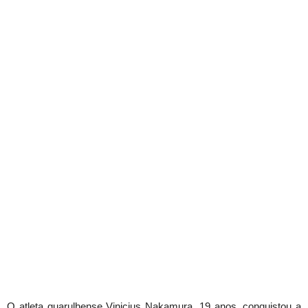
O atleta guarulhense Vinicius Nakamura, 19 anos, conquistou a