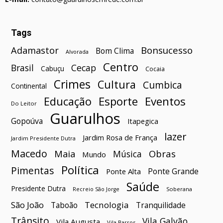
Tags
Bonsucesso
Adamastor
Bom Clima
Alvorada
Centro
Brasil
Cecap
Cabuçu
Cocaia
Crimes
Cultura
Cumbica
Continental
Esporte
Eventos
Educação
Do Leitor
Guarulhos
Gopoúva
Itapegica
lazer
Jardim Rosa de França
Jardim Presidente Dutra
Macedo
Maia
Obras
Música
Mundo
Política
Pimentas
Ponte Grande
Ponte Alta
Saúde
Presidente Dutra
Soberana
Recreio São Jorge
São João
Tecnologia
Taboão
Tranquilidade
Trânsito
Vila Galvão
Vila Augusta
Vila Barros