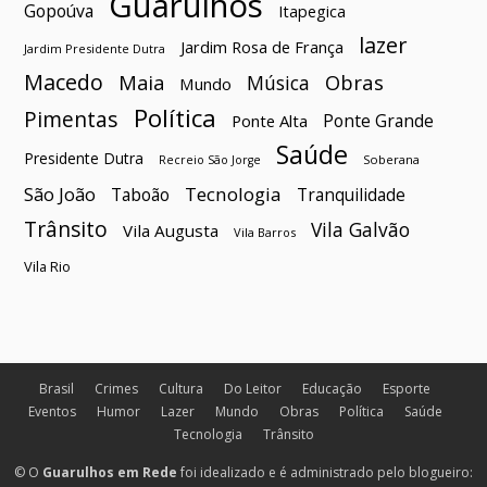
Guarulhos
Gopoúva
Itapegica
lazer
Jardim Rosa de França
Jardim Presidente Dutra
Macedo
Maia
Obras
Música
Mundo
Política
Pimentas
Ponte Grande
Ponte Alta
Saúde
Presidente Dutra
Soberana
Recreio São Jorge
São João
Tecnologia
Taboão
Tranquilidade
Trânsito
Vila Galvão
Vila Augusta
Vila Barros
Vila Rio
Brasil
Crimes
Cultura
Do Leitor
Educação
Esporte
Eventos
Humor
Lazer
Mundo
Obras
Política
Saúde
Tecnologia
Trânsito
© O
Guarulhos em Rede
foi idealizado e é administrado pelo blogueiro: