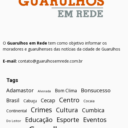
O
Guarulhos em Rede
tem como objetivo informar os
moradores e guarulhenses das notícias da cidade de Guarulhos
E-mail:
contato@guarulhosemrede.com.br
Tags
Bonsucesso
Adamastor
Bom Clima
Alvorada
Centro
Brasil
Cecap
Cabuçu
Cocaia
Crimes
Cultura
Cumbica
Continental
Esporte
Eventos
Educação
Do Leitor