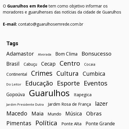
O
Guarulhos em Rede
tem como objetivo informar os
moradores e guarulhenses das notícias da cidade de Guarulhos
E-mail:
contato@guarulhosemrede.com.br
Tags
Bonsucesso
Adamastor
Bom Clima
Alvorada
Centro
Brasil
Cecap
Cabuçu
Cocaia
Crimes
Cultura
Cumbica
Continental
Esporte
Eventos
Educação
Do Leitor
Guarulhos
Gopoúva
Itapegica
lazer
Jardim Rosa de França
Jardim Presidente Dutra
Macedo
Maia
Obras
Música
Mundo
Política
Pimentas
Ponte Grande
Ponte Alta