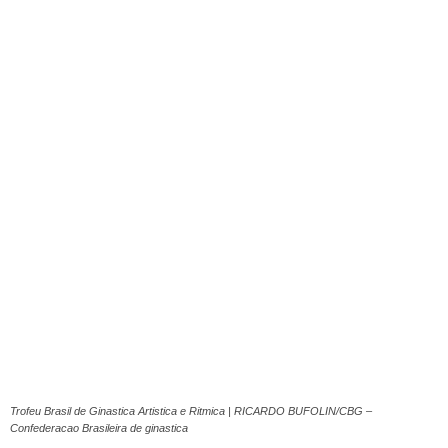
Trofeu Brasil de Ginastica Artistica e Ritmica | RICARDO BUFOLIN/CBG –
Confederacao Brasileira de ginastica