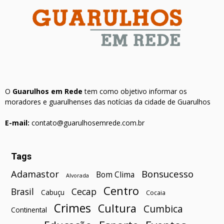
O
Guarulhos em Rede
tem como objetivo informar os
moradores e guarulhenses das notícias da cidade de Guarulhos
E-mail:
contato@guarulhosemrede.com.br
Tags
Bonsucesso
Adamastor
Bom Clima
Alvorada
Centro
Brasil
Cecap
Cabuçu
Cocaia
Crimes
Cultura
Cumbica
Continental