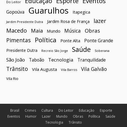
Esporte
Eventos
Educação
Do Leitor
Guarulhos
Gopoúva
Itapegica
lazer
Jardim Rosa de França
Jardim Presidente Dutra
Macedo
Maia
Obras
Música
Mundo
Política
Pimentas
Ponte Grande
Ponte Alta
Saúde
Presidente Dutra
Soberana
Recreio São Jorge
São João
Tecnologia
Taboão
Tranquilidade
Trânsito
Vila Galvão
Vila Augusta
Vila Barros
Vila Rio
Brasil
Crimes
Cultura
Do Leitor
Educação
Esporte
Eventos
Humor
Lazer
Mundo
Obras
Política
Saúde
Tecnologia
Trânsito