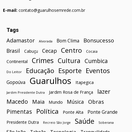
E-mail:
contato@guarulhosemrede.com.br
Tags
Bonsucesso
Adamastor
Bom Clima
Alvorada
Centro
Brasil
Cecap
Cabuçu
Cocaia
Crimes
Cultura
Cumbica
Continental
Esporte
Eventos
Educação
Do Leitor
Guarulhos
Gopoúva
Itapegica
lazer
Jardim Rosa de França
Jardim Presidente Dutra
Macedo
Maia
Obras
Música
Mundo
Política
Pimentas
Ponte Grande
Ponte Alta
Saúde
Presidente Dutra
Soberana
Recreio São Jorge
São João
Tecnologia
Taboão
Tranquilidade