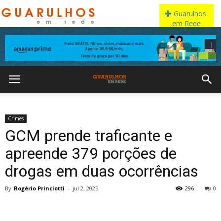
Crimes
GCM prende traficante e
apreende 379 porções de
drogas em duas ocorrências
By
Rogério Princiotti
-
jul 2, 2025
296
0