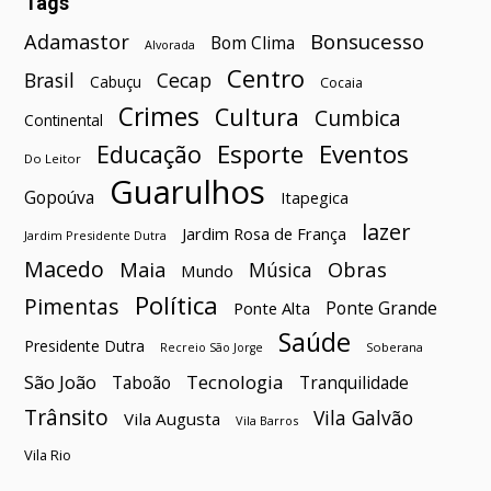
Tags
Bonsucesso
Adamastor
Bom Clima
Alvorada
Centro
Brasil
Cecap
Cabuçu
Cocaia
Crimes
Cultura
Cumbica
Continental
Esporte
Eventos
Educação
Do Leitor
Guarulhos
Gopoúva
Itapegica
lazer
Jardim Rosa de França
Jardim Presidente Dutra
Macedo
Maia
Obras
Música
Mundo
Política
Pimentas
Ponte Grande
Ponte Alta
Saúde
Presidente Dutra
Soberana
Recreio São Jorge
São João
Tecnologia
Taboão
Tranquilidade
Trânsito
Vila Galvão
Vila Augusta
Vila Barros
Vila Rio