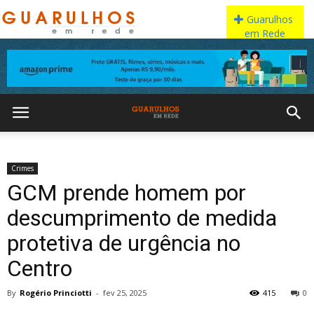
Crimes
GCM prende homem por
descumprimento de medida
protetiva de urgência no
Centro
By
Rogério Princiotti
-
fev 25, 2025
415
0