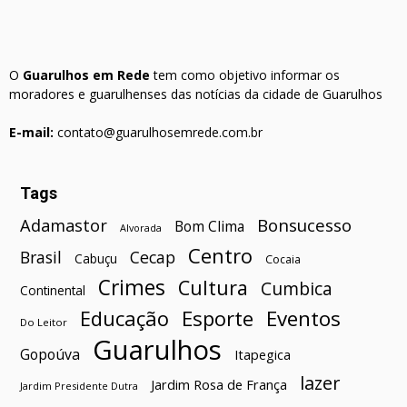
O
Guarulhos em Rede
tem como objetivo informar os
moradores e guarulhenses das notícias da cidade de Guarulhos
E-mail:
contato@guarulhosemrede.com.br
Tags
Bonsucesso
Adamastor
Bom Clima
Alvorada
Centro
Brasil
Cecap
Cabuçu
Cocaia
Crimes
Cultura
Cumbica
Continental
Esporte
Eventos
Educação
Do Leitor
Guarulhos
Gopoúva
Itapegica
lazer
Jardim Rosa de França
Jardim Presidente Dutra