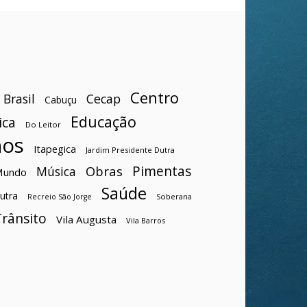
Centro
Brasil
Cecap
Cabuçu
Educação
ica
Do Leitor
hos
Itapegica
Jardim Presidente Dutra
Pimentas
Obras
Música
Mundo
Saúde
utra
Soberana
Recreio São Jorge
Trânsito
Vila Augusta
Vila Barros