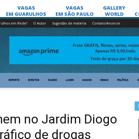
rulhos em Rede?
O Autor
Sugestão de matéria
Contato/Anuncie
ESPORTE
EVENTOS
HUMOR
LAZER
MUNDO
OBRAS
POLÍTICA
S
em no Jardim Diogo
tráfico de drogas