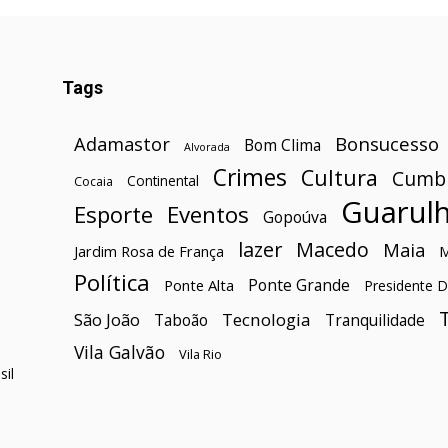
Tags
Bonsucesso
Adamastor
Bom Clima
Alvorada
Crimes
Cultura
Cumb
Continental
Cocaia
Guarul
Esporte
Eventos
Gopoúva
lazer
Macedo
Maia
Jardim Rosa de França
Política
Ponte Grande
Ponte Alta
Presidente D
São João
Tecnologia
Taboão
Tranquilidade
Vila Galvão
Vila Rio
il