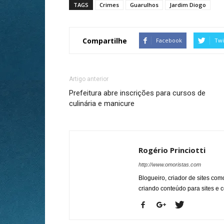
TAGS
Crimes
Guarulhos
Jardim Diogo
Compartilhe
Facebook
Twi
Artigo anterior
Prefeitura abre inscrições para cursos de
culinária e manicure
Rogério Princiotti
http://www.omoristas.com
Blogueiro, criador de sites co
criando conteúdo para sites e