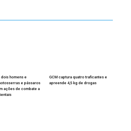
dois homens e
GCM captura quatro traficantes e
otosserras e pássaros
apreende 4,5 kg de drogas
 em ações de combate a
ientais