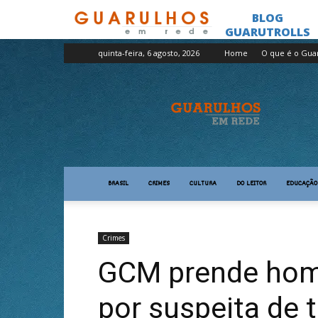
quinta-feira, 6 agosto, 2026
Home
O que é o Gua
Guarulhos
em
Rede
BRASIL
CRIMES
CULTURA
DO LEITOR
EDUCAÇÃO
Crimes
GCM prende hom
por suspeita de 