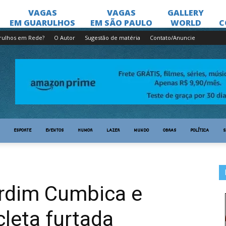
rulhos em Rede?
O Autor
Sugestão de matéria
Contato/Anuncie
ESPORTE
EVENTOS
HUMOR
LAZER
MUNDO
OBRAS
POLÍTICA
S
rdim Cumbica e
leta furtada