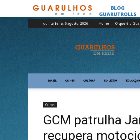
quinta-feira, 6 agosto, 2026
Home
O que é o Gua
Guarulhos
em
Rede
BRASIL
CRIMES
CULTURA
DO LEITOR
EDUCAÇÃO
Crimes
GCM patrulha Ja
recupera motocic