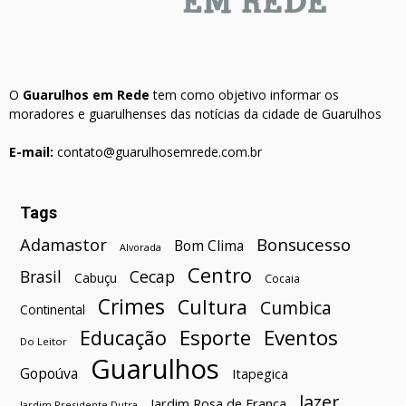
O
Guarulhos em Rede
tem como objetivo informar os
moradores e guarulhenses das notícias da cidade de Guarulhos
E-mail:
contato@guarulhosemrede.com.br
Tags
Bonsucesso
Adamastor
Bom Clima
Alvorada
Centro
Brasil
Cecap
Cabuçu
Cocaia
Crimes
Cultura
Cumbica
Continental
Esporte
Eventos
Educação
Do Leitor
Guarulhos
Gopoúva
Itapegica
lazer
Jardim Rosa de França
Jardim Presidente Dutra