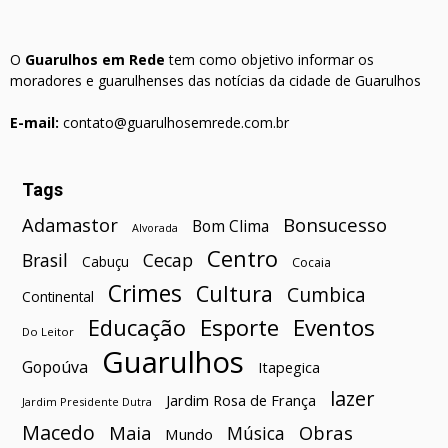
O
Guarulhos em Rede
tem como objetivo informar os
moradores e guarulhenses das notícias da cidade de Guarulhos
E-mail:
contato@guarulhosemrede.com.br
Tags
Bonsucesso
Adamastor
Bom Clima
Alvorada
Centro
Brasil
Cecap
Cabuçu
Cocaia
Crimes
Cultura
Cumbica
Continental
Esporte
Eventos
Educação
Do Leitor
Guarulhos
Gopoúva
Itapegica
lazer
Jardim Rosa de França
Jardim Presidente Dutra
Macedo
Maia
Obras
Música
Mundo