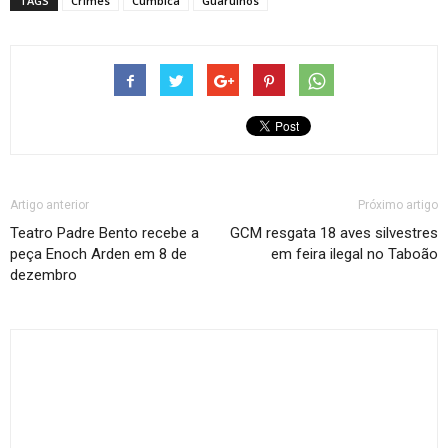
TAGS
Crimes
Cumbica
Guarulhos
Artigo anterior
Próximo artigo
Teatro Padre Bento recebe a
GCM resgata 18 aves silvestres
peça Enoch Arden em 8 de
em feira ilegal no Taboão
dezembro