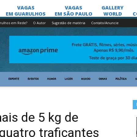
rulhos em Rede?
O Autor
Sugestão de matéria
Contato/Anuncie
ESPORTE
EVENTOS
HUMOR
LAZER
MUNDO
OBRAS
POLÍTICA
S
is de 5 kg de
quatro traficantes