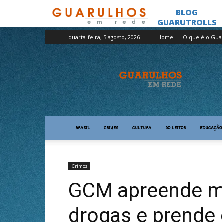
quarta-feira, 5 agosto, 2026
Home
O que é o Gua
Guarulhos
em
Rede
BRASIL
CRIMES
CULTURA
DO LEITOR
EDUCAÇÃO
Crimes
GCM apreende ma
drogas e prende 