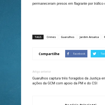
permaneceram presos em flagrante por tráfico 
TAGS
Crimes
Guarulhos
Jardim Ansalca
Compartilhe
Facebook
Twi
Artigo anterior
Guarulhos captura três foragidos da Justiça e
ações da GCM com apoio da PM e do CSI