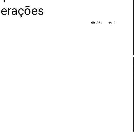
perações
261
0