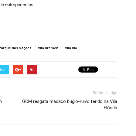
de entorpecentes.
Parque das Nações
Vila Bremen
Vila Rio
tter
Próximo artigo
m
GCM resgata macaco bugio-ruivo ferido na Vila
Flórida