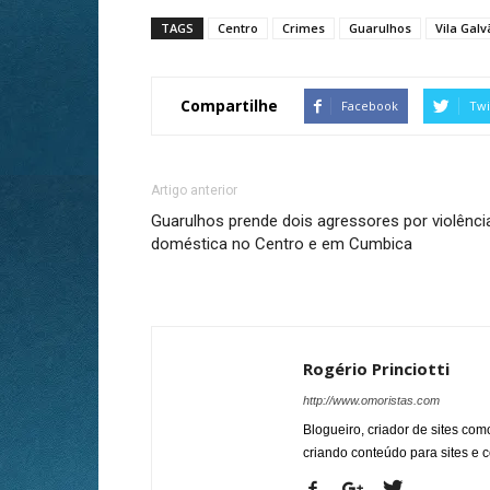
TAGS
Centro
Crimes
Guarulhos
Vila Galv
Compartilhe
Facebook
Twi
Artigo anterior
Guarulhos prende dois agressores por violênci
doméstica no Centro e em Cumbica
Rogério Princiotti
http://www.omoristas.com
Blogueiro, criador de sites co
criando conteúdo para sites e