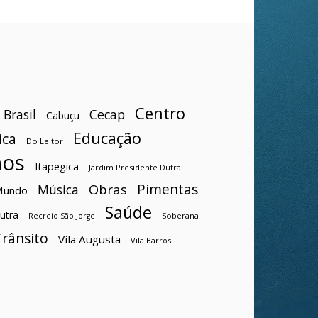
Centro
Brasil
Cecap
Cabuçu
Educação
ica
Do Leitor
hos
Itapegica
Jardim Presidente Dutra
Pimentas
Obras
Música
Mundo
Saúde
utra
Soberana
Recreio São Jorge
Trânsito
Vila Augusta
Vila Barros