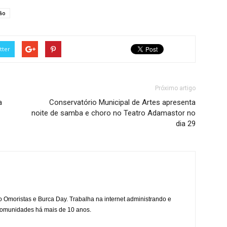
ão
tter
Próximo artigo
a
Conservatório Municipal de Artes apresenta
noite de samba e choro no Teatro Adamastor no
dia 29
mo Omoristas e Burca Day. Trabalha na internet administrando e
 comunidades há mais de 10 anos.