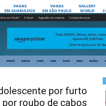
ulhos em Rede?
O Autor
Sugestão de matéria
Contato/Anuncie
ESPORTE
EVENTOS
HUMOR
LAZER
MUNDO
OBRAS
POLÍTICA
S
olescente por furto
por roubo de cabos