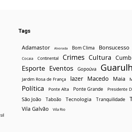
Tags
Bonsucesso
Adamastor
Bom Clima
Alvorada
Crimes
Cultura
Cumb
Continental
Cocaia
Guarul
Esporte
Eventos
Gopoúva
lazer
Macedo
Maia
Jardim Rosa de França
Política
Ponte Grande
Ponte Alta
Presidente D
São João
Tecnologia
Taboão
Tranquilidade
Vila Galvão
Vila Rio
il