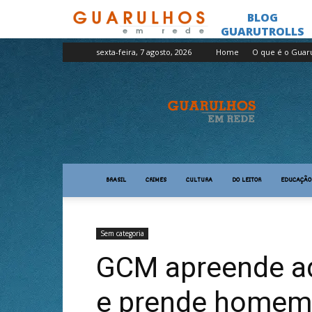
sexta-feira, 7 agosto, 2026
Home
O que é o Guar
Guarulhos
em
Rede
BRASIL
CRIMES
CULTURA
DO LEITOR
EDUCAÇÃO
Sem categoria
GCM apreende ad
e prende homem 