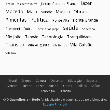
lazer
Jardim Rosa de França
Jardim Presidente Dutra
Macedo
Maia
Obras
Música
Mundo
Política
Pimentas
Ponte Grande
Ponte Alta
Saúde
Presidente Dutra
Soberana
Recreio São Jorge
São João
Tecnologia
Taboão
Tranquilidade
Trânsito
Vila Galvão
Vila Augusta
Vila Barros
Vila Rio
Brasil
Crimes
Cultura
Do Leitor
Educação
Esporte
Eventos
Humor
Lazer
Mundo
Obras
Política
Saúde
Tecnologia
Trânsito
© O
Guarulhos em Rede
foi idealizado e é administrado pelo blogueiro:
Rogério Princiotti