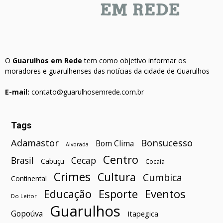
O
Guarulhos em Rede
tem como objetivo informar os
moradores e guarulhenses das notícias da cidade de Guarulhos
E-mail:
contato@guarulhosemrede.com.br
Tags
Bonsucesso
Adamastor
Bom Clima
Alvorada
Centro
Brasil
Cecap
Cabuçu
Cocaia
Crimes
Cultura
Cumbica
Continental
Esporte
Eventos
Educação
Do Leitor
Guarulhos
Gopoúva
Itapegica