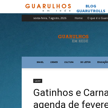
sexta-feira, 7 agosto, 2026
Home
O que é o Guar
Guarulhos
em
Rede
BRASIL
CRIMES
CULTURA
DO LEITOR
EDUCAÇÃO
Lazer
Gatinhos e Carn
agenda de fevere