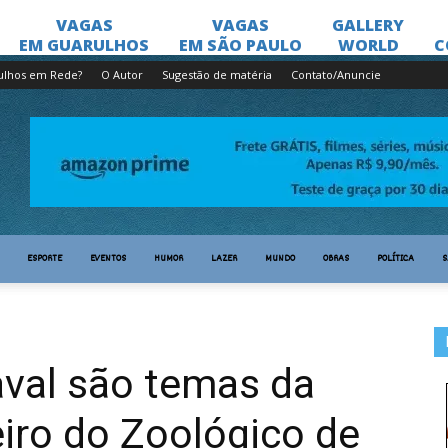
ulhos em Rede?
O Autor
Sugestão de matéria
Contato/Anuncie
ESPORTE
EVENTOS
HUMOR
LAZER
MUNDO
OBRAS
POLÍTICA
S
aval são temas da
iro do Zoológico de