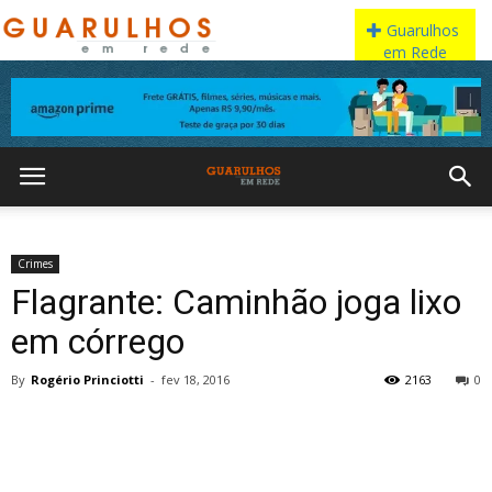
Crimes
Flagrante: Caminhão joga lixo
em córrego
By
Rogério Princiotti
-
fev 18, 2016
2163
0