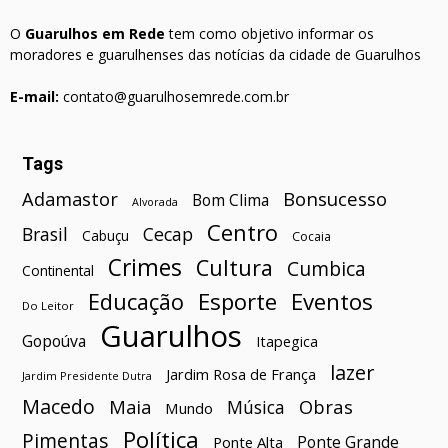
O
Guarulhos em Rede
tem como objetivo informar os
moradores e guarulhenses das notícias da cidade de Guarulhos
E-mail:
contato@guarulhosemrede.com.br
Tags
Bonsucesso
Adamastor
Bom Clima
Alvorada
Centro
Brasil
Cecap
Cabuçu
Cocaia
Crimes
Cultura
Cumbica
Continental
Esporte
Eventos
Educação
Do Leitor
Guarulhos
Gopoúva
Itapegica
lazer
Jardim Rosa de França
Jardim Presidente Dutra
Macedo
Maia
Obras
Música
Mundo
Política
Pimentas
Ponte Grande
Ponte Alta