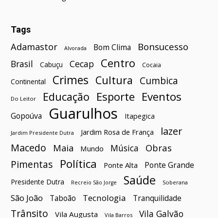
Tags
Bonsucesso
Adamastor
Bom Clima
Alvorada
Centro
Brasil
Cecap
Cabuçu
Cocaia
Crimes
Cultura
Cumbica
Continental
Esporte
Eventos
Educação
Do Leitor
Guarulhos
Gopoúva
Itapegica
lazer
Jardim Rosa de França
Jardim Presidente Dutra
Macedo
Maia
Obras
Música
Mundo
Política
Pimentas
Ponte Grande
Ponte Alta
Saúde
Presidente Dutra
Soberana
Recreio São Jorge
São João
Tecnologia
Taboão
Tranquilidade
Trânsito
Vila Galvão
Vila Augusta
Vila Barros