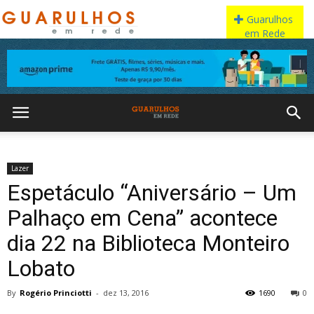
Lazer
Espetáculo “Aniversário – Um
Palhaço em Cena” acontece
dia 22 na Biblioteca Monteiro
Lobato
By
Rogério Princiotti
-
dez 13, 2016
1690
0