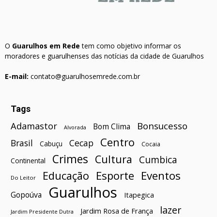
O
Guarulhos em Rede
tem como objetivo informar os
moradores e guarulhenses das notícias da cidade de Guarulhos
E-mail:
contato@guarulhosemrede.com.br
Tags
Bonsucesso
Adamastor
Bom Clima
Alvorada
Centro
Brasil
Cecap
Cabuçu
Cocaia
Crimes
Cultura
Cumbica
Continental
Esporte
Eventos
Educação
Do Leitor
Guarulhos
Gopoúva
Itapegica
lazer
Jardim Rosa de França
Jardim Presidente Dutra