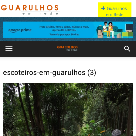
escoteiros-em-guarulhos (3)