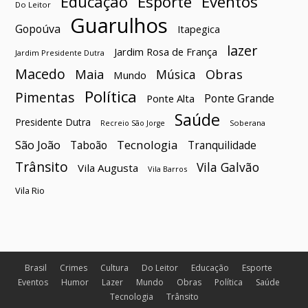
Esporte
Eventos
Educação
Do Leitor
Guarulhos
Gopoúva
Itapegica
lazer
Jardim Rosa de França
Jardim Presidente Dutra
Macedo
Maia
Obras
Música
Mundo
Política
Pimentas
Ponte Grande
Ponte Alta
Saúde
Presidente Dutra
Soberana
Recreio São Jorge
São João
Tecnologia
Taboão
Tranquilidade
Trânsito
Vila Galvão
Vila Augusta
Vila Barros
Vila Rio
Brasil
Crimes
Cultura
Do Leitor
Educação
Esporte
Eventos
Humor
Lazer
Mundo
Obras
Política
Saúde
Tecnologia
Trânsito