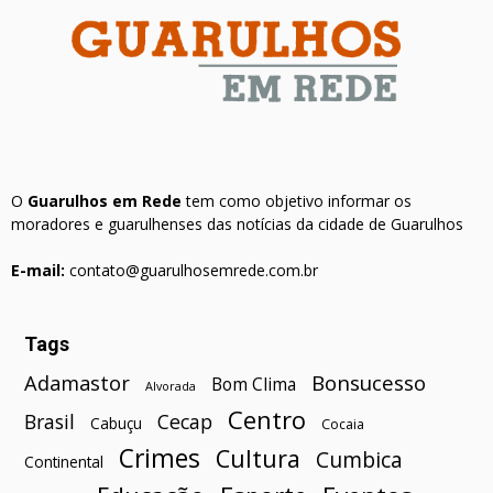
O
Guarulhos em Rede
tem como objetivo informar os
moradores e guarulhenses das notícias da cidade de Guarulhos
E-mail:
contato@guarulhosemrede.com.br
Tags
Bonsucesso
Adamastor
Bom Clima
Alvorada
Centro
Brasil
Cecap
Cabuçu
Cocaia
Crimes
Cultura
Cumbica
Continental