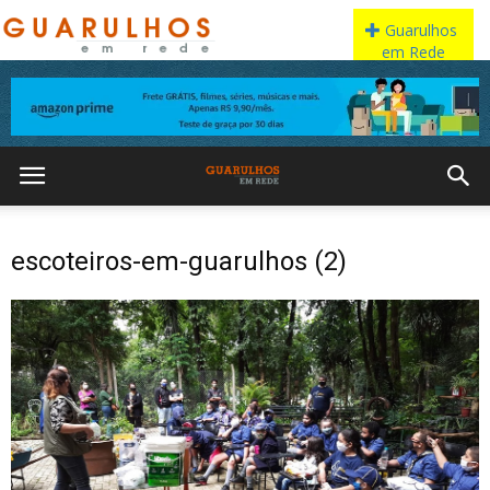
escoteiros-em-guarulhos (2)