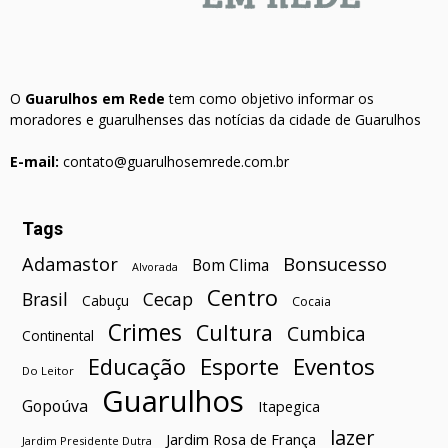
O
Guarulhos em Rede
tem como objetivo informar os
moradores e guarulhenses das notícias da cidade de Guarulhos
E-mail:
contato@guarulhosemrede.com.br
Tags
Bonsucesso
Adamastor
Bom Clima
Alvorada
Centro
Brasil
Cecap
Cabuçu
Cocaia
Crimes
Cultura
Cumbica
Continental
Esporte
Eventos
Educação
Do Leitor
Guarulhos
Gopoúva
Itapegica
lazer
Jardim Rosa de França
Jardim Presidente Dutra