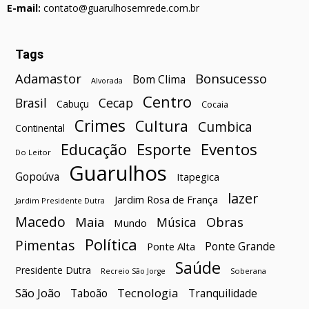
E-mail:
contato@guarulhosemrede.com.br
Tags
Bonsucesso
Adamastor
Bom Clima
Alvorada
Centro
Brasil
Cecap
Cabuçu
Cocaia
Crimes
Cultura
Cumbica
Continental
Esporte
Eventos
Educação
Do Leitor
Guarulhos
Gopoúva
Itapegica
lazer
Jardim Rosa de França
Jardim Presidente Dutra
Macedo
Maia
Obras
Música
Mundo
Política
Pimentas
Ponte Grande
Ponte Alta
Saúde
Presidente Dutra
Soberana
Recreio São Jorge
São João
Tecnologia
Taboão
Tranquilidade