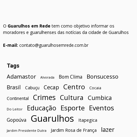
O
Guarulhos em Rede
tem como objetivo informar os
moradores e guarulhenses das notícias da cidade de Guarulhos
E-mail:
contato@guarulhosemrede.com.br
Tags
Bonsucesso
Adamastor
Bom Clima
Alvorada
Centro
Brasil
Cecap
Cabuçu
Cocaia
Crimes
Cultura
Cumbica
Continental
Esporte
Eventos
Educação
Do Leitor
Guarulhos
Gopoúva
Itapegica
lazer
Jardim Rosa de França
Jardim Presidente Dutra