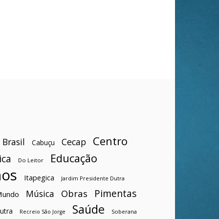
Centro
Brasil
Cecap
Cabuçu
Educação
ica
Do Leitor
hos
Itapegica
Jardim Presidente Dutra
Pimentas
Obras
Música
Mundo
Saúde
utra
Soberana
Recreio São Jorge