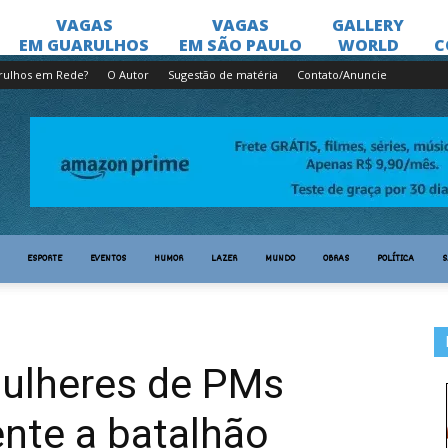
rulhos em Rede?
O Autor
Sugestão de matéria
Contato/Anuncie
ESPORTE
EVENTOS
HUMOR
LAZER
MUNDO
OBRAS
POLÍTICA
S
ulheres de PMs
nte a batalhão