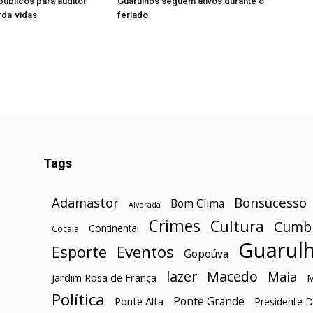
úblicos para auditor
Guarulhos seguem ativos durante o
rda-vidas
feriado
Tags
Bonsucesso
Adamastor
Bom Clima
Alvorada
Crimes
Cultura
Cumb
Continental
Cocaia
Guarul
Esporte
Eventos
Gopoúva
lazer
Macedo
Maia
Jardim Rosa de França
Política
Ponte Grande
Ponte Alta
Presidente D