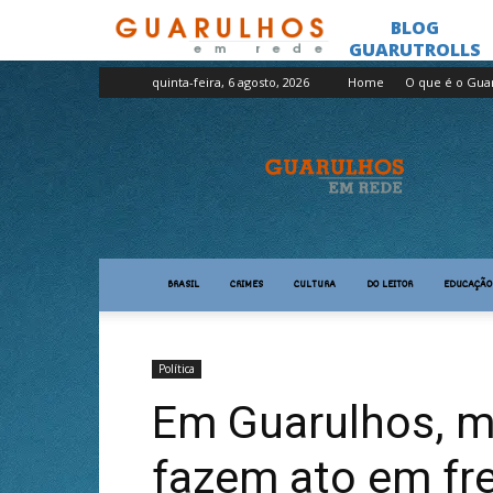
quinta-feira, 6 agosto, 2026
Home
O que é o Gua
Guarulhos
em
Rede
BRASIL
CRIMES
CULTURA
DO LEITOR
EDUCAÇÃO
Política
Em Guarulhos, m
fazem ato em fre