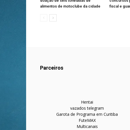
doação de seis toneladas de
concursos p
alimentos de motoclube da cidade
fiscal e gua
Parceiros
Hentai
vazados telegram
Garota de Programa em Curitiba
FuteMAX
Multicanais