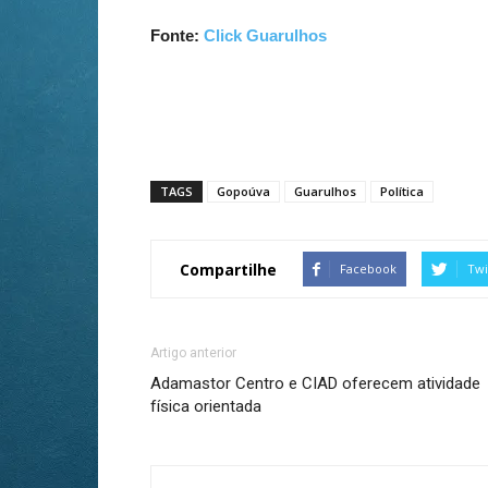
Fonte:
Click Guarulhos
TAGS
Gopoúva
Guarulhos
Política
Compartilhe
Facebook
Twi
Artigo anterior
Adamastor Centro e CIAD oferecem atividade
física orientada