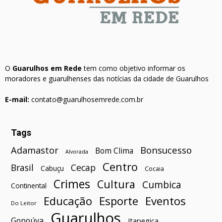
O
Guarulhos em Rede
tem como objetivo informar os
moradores e guarulhenses das notícias da cidade de Guarulhos
E-mail:
contato@guarulhosemrede.com.br
Tags
Bonsucesso
Adamastor
Bom Clima
Alvorada
Centro
Brasil
Cecap
Cabuçu
Cocaia
Crimes
Cultura
Cumbica
Continental
Esporte
Eventos
Educação
Do Leitor
Guarulhos
Gopoúva
Itapegica