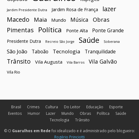
lazer
Jardim Rosa de França
Jardim Presidente Dutra
Macedo
Maia
Obras
Música
Mundo
Política
Pimentas
Ponte Grande
Ponte Alta
Saúde
Presidente Dutra
Soberana
Recreio São Jorge
São João
Tecnologia
Taboão
Tranquilidade
Trânsito
Vila Galvão
Vila Augusta
Vila Barros
Vila Rio
Brasil
Crimes
Cultura
Do Leitor
Educação
Esporte
Eventos
Humor
Lazer
Mundo
Obras
Política
Saúde
Tecnologia
Trânsito
© O
Guarulhos em Rede
foi idealizado e é administrado pelo blogueiro:
Rogério Princiotti