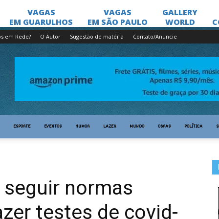
os em Rede?
O Autor
Sugestão de matéria
Contato/Anuncie
ESPORTE
EVENTOS
HUMOR
LAZER
MUNDO
OBRAS
POLÍTICA
S
 seguir normas
azer testes de covid-