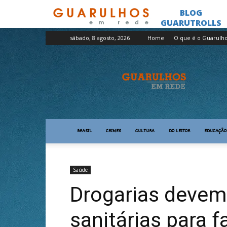
sábado, 8 agosto, 2026
Home
O que é o Guarulh
Guarulhos
em
Rede
BRASIL
CRIMES
CULTURA
DO LEITOR
EDUCAÇÃO
Saúde
Drogarias devem
sanitárias para f