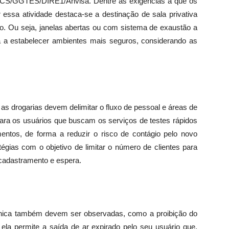
RECS/GGTES/DIRE1/Anvisa. Dentre as exigências a que os
essa atividade destaca-se a destinação de sala privativa
o. Ou seja, janelas abertas ou com sistema de exaustão a
a a estabelecer ambientes mais seguros, considerando as
 drogarias devem delimitar o fluxo de pessoal e áreas de
para os usuários que buscam os serviços de testes rápidos
ntos, de forma a reduzir o risco de contágio pelo novo
tégias com o objetivo de limitar o número de clientes para
 cadastramento e espera.
cnica também devem ser observadas, como a proibição do
 ela permite a saída de ar expirado pelo seu usuário que,