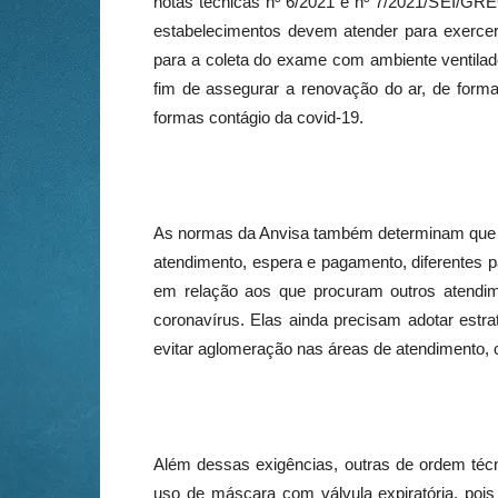
notas técnicas nº 6/2021 e nº 7/2021/SEI/G
estabelecimentos devem atender para exercer 
para a coleta do exame com ambiente ventilad
fim de assegurar a renovação do ar, de form
formas contágio da covid-19.
As normas da Anvisa também determinam que as
atendimento, espera e pagamento, diferentes 
em relação aos que procuram outros atendime
coronavírus. Elas ainda precisam adotar estra
evitar aglomeração nas áreas de atendimento,
Além dessas exigências, outras de ordem té
uso de máscara com válvula expiratória, pois