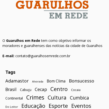
O
Guarulhos em Rede
tem como objetivo informar os
moradores e guarulhenses das notícias da cidade de Guarulhos
E-mail:
contato@guarulhosemrede.com.br
Tags
Bonsucesso
Adamastor
Bom Clima
Alvorada
Centro
Brasil
Cecap
Cabuçu
Cocaia
Crimes
Cultura
Cumbica
Continental
Esporte
Eventos
Educação
Do Leitor