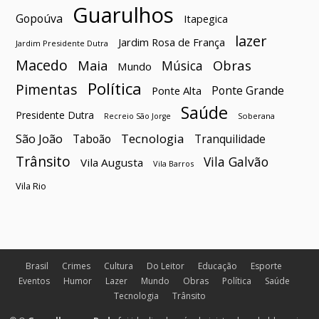
Guarulhos
Gopoúva
Itapegica
lazer
Jardim Rosa de França
Jardim Presidente Dutra
Macedo
Maia
Obras
Música
Mundo
Política
Pimentas
Ponte Grande
Ponte Alta
Saúde
Presidente Dutra
Soberana
Recreio São Jorge
São João
Tecnologia
Taboão
Tranquilidade
Trânsito
Vila Galvão
Vila Augusta
Vila Barros
Vila Rio
Brasil
Crimes
Cultura
Do Leitor
Educação
Esporte
Eventos
Humor
Lazer
Mundo
Obras
Política
Saúde
Tecnologia
Trânsito