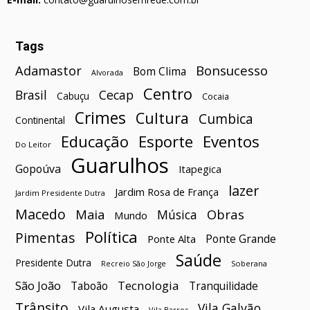
Tags
Bonsucesso
Adamastor
Bom Clima
Alvorada
Centro
Brasil
Cecap
Cabuçu
Cocaia
Crimes
Cultura
Cumbica
Continental
Esporte
Eventos
Educação
Do Leitor
Guarulhos
Gopoúva
Itapegica
lazer
Jardim Rosa de França
Jardim Presidente Dutra
Macedo
Maia
Obras
Música
Mundo
Política
Pimentas
Ponte Grande
Ponte Alta
Saúde
Presidente Dutra
Soberana
Recreio São Jorge
São João
Tecnologia
Taboão
Tranquilidade
Trânsito
Vila Galvão
Vila Augusta
Vila Barros