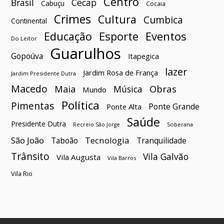
Centro
Brasil
Cecap
Cabuçu
Cocaia
Crimes
Cultura
Cumbica
Continental
Esporte
Eventos
Educação
Do Leitor
Guarulhos
Gopoúva
Itapegica
lazer
Jardim Rosa de França
Jardim Presidente Dutra
Macedo
Maia
Obras
Música
Mundo
Política
Pimentas
Ponte Grande
Ponte Alta
Saúde
Presidente Dutra
Soberana
Recreio São Jorge
São João
Tecnologia
Taboão
Tranquilidade
Trânsito
Vila Galvão
Vila Augusta
Vila Barros
Vila Rio