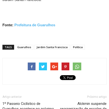
Fonte:
Prefeitura de Guarulhos
TAGS
Guarulhos
Jardim Santa Francisca
Política
Artigo anterior
Próximo artigo
1º Passeio Ciclístico de
Alckmin suspende
Guarulhos acontece no próximo
reorganização de escolas da