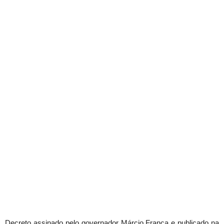
Decreto assinado pelo governador Márcio França e publicado na