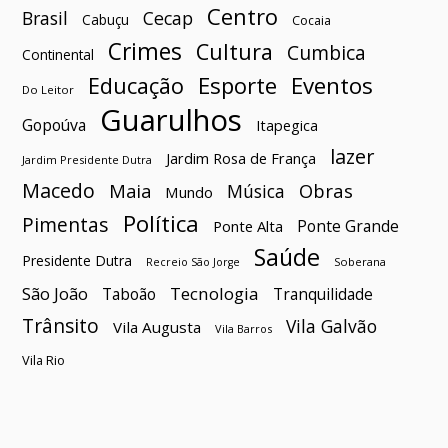
Centro
Brasil
Cecap
Cabuçu
Cocaia
Crimes
Cultura
Cumbica
Continental
Esporte
Eventos
Educação
Do Leitor
Guarulhos
Gopoúva
Itapegica
lazer
Jardim Rosa de França
Jardim Presidente Dutra
Macedo
Maia
Obras
Música
Mundo
Política
Pimentas
Ponte Grande
Ponte Alta
Saúde
Presidente Dutra
Soberana
Recreio São Jorge
São João
Tecnologia
Taboão
Tranquilidade
Trânsito
Vila Galvão
Vila Augusta
Vila Barros
Vila Rio