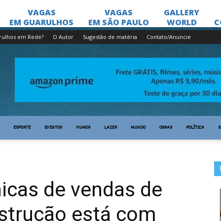
rulhos em Rede?
O Autor
Sugestão de matéria
Contato/Anuncie
ESPORTE
EVENTOS
HUMOR
LAZER
MUNDO
OBRAS
POLÍTICA
S
icas de vendas de
nstrução está com