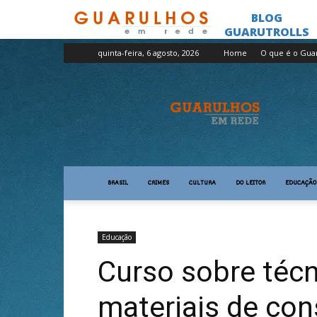
quinta-feira, 6 agosto, 2026
Home
O que é o Gua
Guarulhos
em
Rede
BRASIL
CRIMES
CULTURA
DO LEITOR
EDUCAÇÃO
Educação
Curso sobre técn
materiais de co