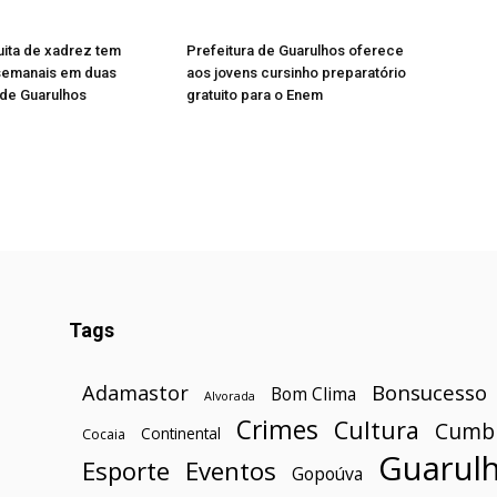
tuita de xadrez tem
Prefeitura de Guarulhos oferece
semanais em duas
aos jovens cursinho preparatório
 de Guarulhos
gratuito para o Enem
Tags
Bonsucesso
Adamastor
Bom Clima
Alvorada
Crimes
Cultura
Cumb
Continental
Cocaia
Guarul
Esporte
Eventos
Gopoúva