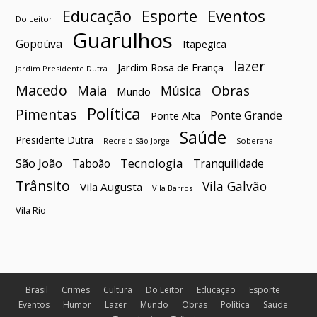
Esporte
Eventos
Educação
Do Leitor
Guarulhos
Gopoúva
Itapegica
lazer
Jardim Rosa de França
Jardim Presidente Dutra
Macedo
Maia
Obras
Música
Mundo
Política
Pimentas
Ponte Grande
Ponte Alta
Saúde
Presidente Dutra
Soberana
Recreio São Jorge
São João
Tecnologia
Taboão
Tranquilidade
Trânsito
Vila Galvão
Vila Augusta
Vila Barros
Vila Rio
Brasil
Crimes
Cultura
Do Leitor
Educação
Esporte
Eventos
Humor
Lazer
Mundo
Obras
Política
Saúde