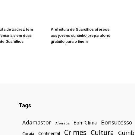
tuita de xadrez tem
Prefeitura de Guarulhos oferece
semanais em duas
aos jovens cursinho preparatório
 de Guarulhos
gratuito para o Enem
Tags
Bonsucesso
Adamastor
Bom Clima
Alvorada
Crimes
Cultura
Cumb
Continental
Cocaia