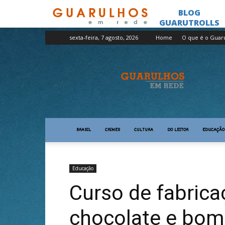
sexta-feira, 7 agosto, 2026
Home
O que é o Guar
Guarulhos
em
Rede
BRASIL
CRIMES
CULTURA
DO LEITOR
EDUCAÇÃO
Educação
Curso de fabrica
chocolate e bom