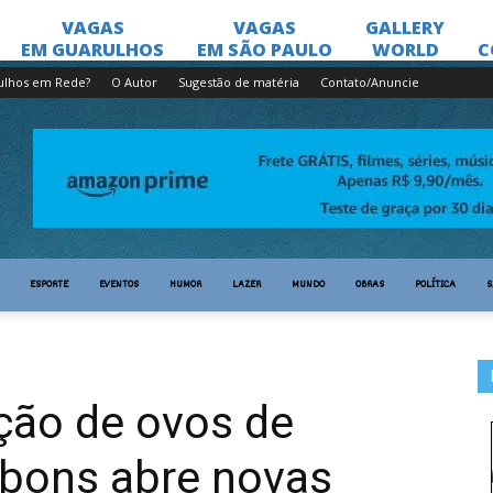
ulhos em Rede?
O Autor
Sugestão de matéria
Contato/Anuncie
ESPORTE
EVENTOS
HUMOR
LAZER
MUNDO
OBRAS
POLÍTICA
S
ção de ovos de
bons abre novas