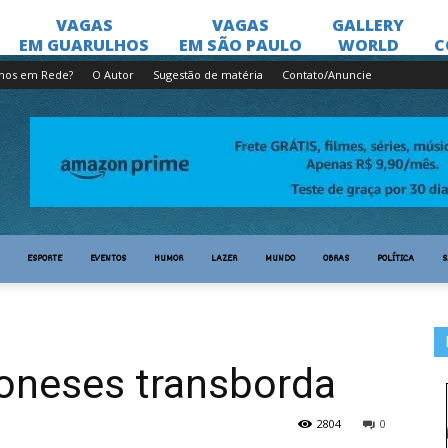
lhos em Rede?
O Autor
Sugestão de matéria
Contato/Anuncie
ESPORTE
EVENTOS
HUMOR
LAZER
MUNDO
OBRAS
POLÍTICA
S
oneses transborda
2804
0