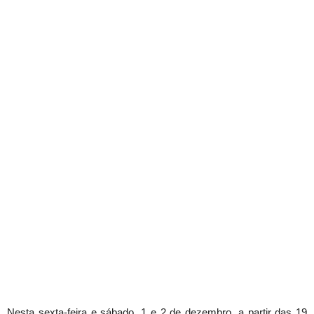
Nesta sexta-feira e sábado, 1 e 2 de dezembro, a partir das 19