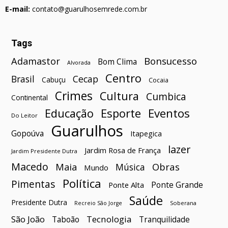
E-mail:
contato@guarulhosemrede.com.br
Tags
Bonsucesso
Adamastor
Bom Clima
Alvorada
Centro
Brasil
Cecap
Cabuçu
Cocaia
Crimes
Cultura
Cumbica
Continental
Esporte
Eventos
Educação
Do Leitor
Guarulhos
Gopoúva
Itapegica
lazer
Jardim Rosa de França
Jardim Presidente Dutra
Macedo
Maia
Obras
Música
Mundo
Política
Pimentas
Ponte Grande
Ponte Alta
Saúde
Presidente Dutra
Soberana
Recreio São Jorge
São João
Tecnologia
Taboão
Tranquilidade