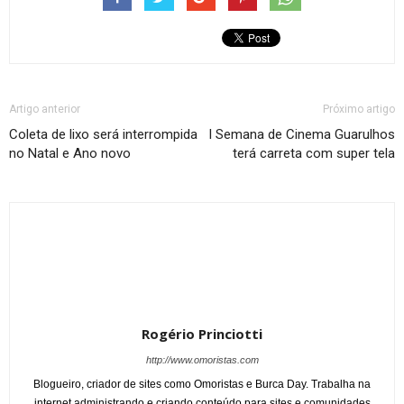
Artigo anterior
Próximo artigo
Coleta de lixo será interrompida
I Semana de Cinema Guarulhos
no Natal e Ano novo
terá carreta com super tela
Rogério Princiotti
http://www.omoristas.com
Blogueiro, criador de sites como Omoristas e Burca Day. Trabalha na
internet administrando e criando conteúdo para sites e comunidades