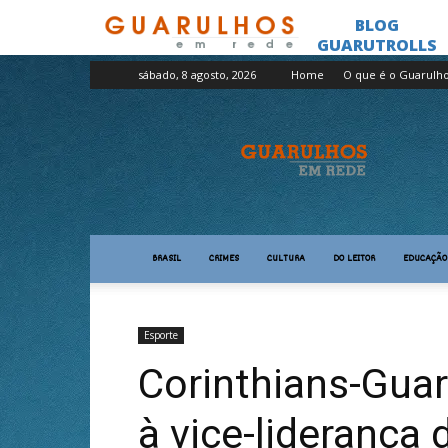
sábado, 8 agosto, 2026
Home
O que é o Guarulh
Guarulhos
em
Rede
BRASIL
CRIMES
CULTURA
DO LEITOR
EDUCAÇÃO
Esporte
Corinthians-Gua
à vice-liderança 