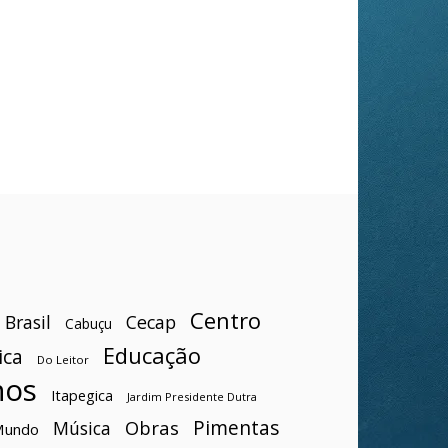
Centro
Brasil
Cecap
Cabuçu
Educação
ica
Do Leitor
hos
Itapegica
Jardim Presidente Dutra
Pimentas
Obras
Música
Mundo