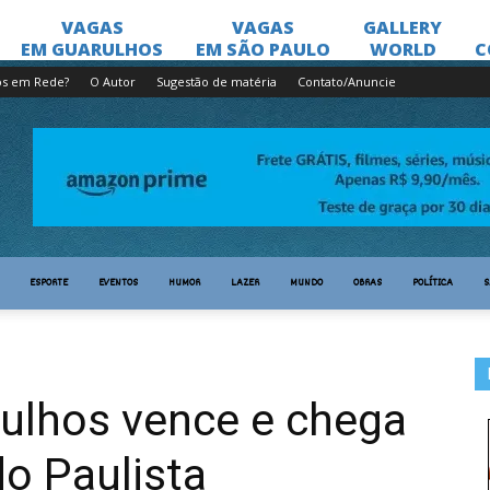
os em Rede?
O Autor
Sugestão de matéria
Contato/Anuncie
ESPORTE
EVENTOS
HUMOR
LAZER
MUNDO
OBRAS
POLÍTICA
S
rulhos vence e chega
do Paulista