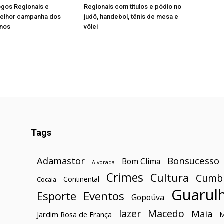
ogos Regionais e
Regionais com títulos e pódio no
melhor campanha dos
judô, handebol, tênis de mesa e
anos
vôlei
Tags
Bonsucesso
Adamastor
Bom Clima
Alvorada
Crimes
Cultura
Cumb
Continental
Cocaia
Guarul
Esporte
Eventos
Gopoúva
lazer
Macedo
Maia
Jardim Rosa de França