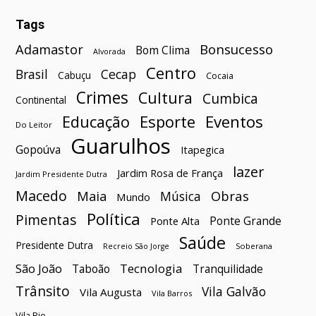
Tags
Bonsucesso
Adamastor
Bom Clima
Alvorada
Centro
Brasil
Cecap
Cabuçu
Cocaia
Crimes
Cultura
Cumbica
Continental
Esporte
Eventos
Educação
Do Leitor
Guarulhos
Gopoúva
Itapegica
lazer
Jardim Rosa de França
Jardim Presidente Dutra
Macedo
Maia
Obras
Música
Mundo
Política
Pimentas
Ponte Grande
Ponte Alta
Saúde
Presidente Dutra
Soberana
Recreio São Jorge
São João
Tecnologia
Taboão
Tranquilidade
Trânsito
Vila Galvão
Vila Augusta
Vila Barros
Vila Rio