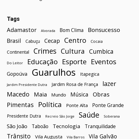
Tags
Bonsucesso
Adamastor
Bom Clima
Alvorada
Centro
Brasil
Cecap
Cabuçu
Cocaia
Crimes
Cultura
Cumbica
Continental
Esporte
Eventos
Educação
Do Leitor
Guarulhos
Gopoúva
Itapegica
lazer
Jardim Rosa de França
Jardim Presidente Dutra
Macedo
Maia
Obras
Música
Mundo
Política
Pimentas
Ponte Grande
Ponte Alta
Saúde
Presidente Dutra
Soberana
Recreio São Jorge
São João
Tecnologia
Taboão
Tranquilidade
Trânsito
Vila Galvão
Vila Augusta
Vila Barros