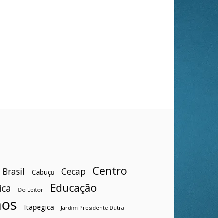
Centro
Brasil
Cecap
Cabuçu
Educação
ica
Do Leitor
hos
Itapegica
Jardim Presidente Dutra