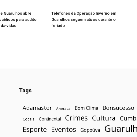
de Guarulhos abre
Telefones da Operação Inverno em
úblicos para auditor
Guarulhos seguem ativos durante o
rda-vidas
feriado
Tags
Bonsucesso
Adamastor
Bom Clima
Alvorada
Crimes
Cultura
Cumb
Continental
Cocaia
Guarul
Esporte
Eventos
Gopoúva