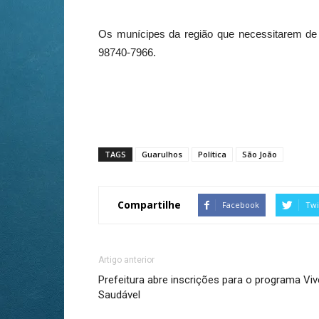
Os munícipes da região que necessitarem de a
98740-7966.
TAGS
Guarulhos
Política
São João
Compartilhe
Facebook
Twi
Artigo anterior
Prefeitura abre inscrições para o programa Viv
Saudável