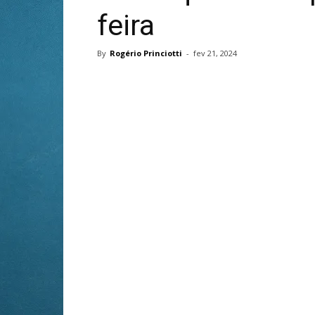
feira
By
Rogério Princiotti
-
fev 21, 2024