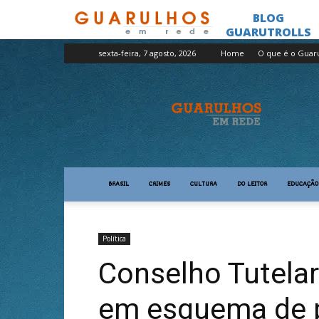
sexta-feira, 7 agosto, 2026
Home
O que é o Guar
Guarulhos
em
Rede
BRASIL
CRIMES
CULTURA
DO LEITOR
EDUCAÇÃO
Política
Conselho Tutela
em esquema de p