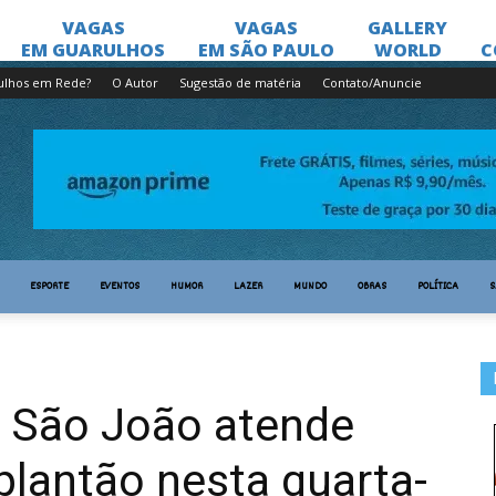
ulhos em Rede?
O Autor
Sugestão de matéria
Contato/Anuncie
ESPORTE
EVENTOS
HUMOR
LAZER
MUNDO
OBRAS
POLÍTICA
S
r São João atende
lantão nesta quarta-