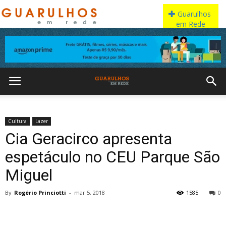
Cultura
Lazer
Cia Geracirco apresenta
espetáculo no CEU Parque São
Miguel
By
Rogério Princiotti
-
mar 5, 2018
1585
0