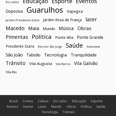
Esporte
Eventos
Educação
Do Leitor
Guarulhos
Gopoúva
Itapegica
lazer
Jardim Rosa de França
Jardim Presidente Dutra
Macedo
Maia
Obras
Música
Mundo
Política
Pimentas
Ponte Grande
Ponte Alta
Saúde
Presidente Dutra
Soberana
Recreio São Jorge
São João
Tecnologia
Taboão
Tranquilidade
Trânsito
Vila Galvão
Vila Augusta
Vila Barros
Vila Rio
Brasil
Crimes
Cultura
Do Leitor
Educação
Esporte
Eventos
Humor
Lazer
Mundo
Obras
Política
Saúde
Tecnologia
Trânsito