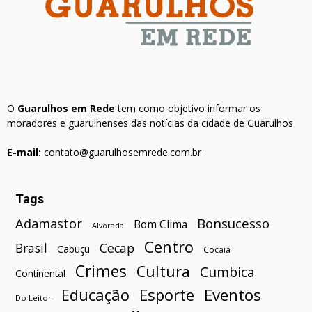
O
Guarulhos em Rede
tem como objetivo informar os
moradores e guarulhenses das notícias da cidade de Guarulhos
E-mail:
contato@guarulhosemrede.com.br
Tags
Bonsucesso
Adamastor
Bom Clima
Alvorada
Centro
Brasil
Cecap
Cabuçu
Cocaia
Crimes
Cultura
Cumbica
Continental
Esporte
Eventos
Educação
Do Leitor