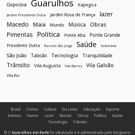
Guarulhos
Gopoúva
Itapegica
lazer
Jardim Rosa de França
Jardim Presidente Dutra
Macedo
Maia
Obras
Música
Mundo
Política
Pimentas
Ponte Grande
Ponte Alta
Saúde
Presidente Dutra
Soberana
Recreio São Jorge
São João
Tecnologia
Taboão
Tranquilidade
Trânsito
Vila Galvão
Vila Augusta
Vila Barros
Vila Rio
Brasil
Crimes
Cultura
Do Leitor
Educação
Esporte
Eventos
Humor
Lazer
Mundo
Obras
Política
Saúde
Tecnologia
Trânsito
© O
Guarulhos em Rede
foi idealizado e é administrado pelo blogueiro: