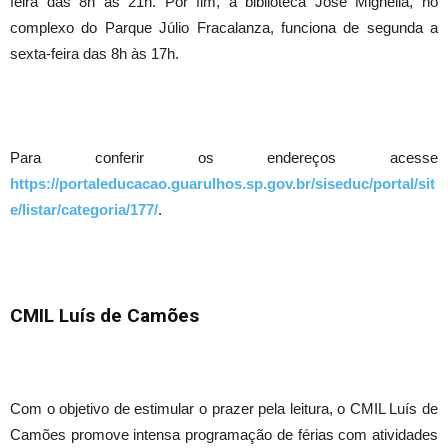
feira das 8h às 21h. Por fim, a biblioteca José Mignella, no
complexo do Parque Júlio Fracalanza, funciona de segunda a
sexta-feira das 8h às 17h.
Para conferir os endereços acesse
https://portaleducacao.guarulhos.sp.gov.br/siseduc/portal/sit
e/listar/categoria/177/
.
CMIL Luís de Camões
Com o objetivo de estimular o prazer pela leitura, o CMIL Luís de
Camões promove intensa programação de férias com atividades