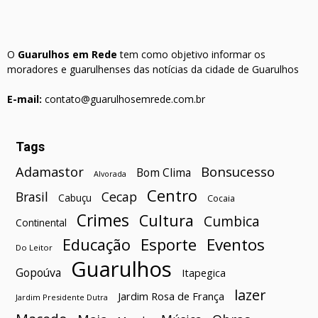
O
Guarulhos em Rede
tem como objetivo informar os
moradores e guarulhenses das notícias da cidade de Guarulhos
E-mail:
contato@guarulhosemrede.com.br
Tags
Bonsucesso
Adamastor
Bom Clima
Alvorada
Centro
Brasil
Cecap
Cabuçu
Cocaia
Crimes
Cultura
Cumbica
Continental
Esporte
Eventos
Educação
Do Leitor
Guarulhos
Gopoúva
Itapegica
lazer
Jardim Rosa de França
Jardim Presidente Dutra