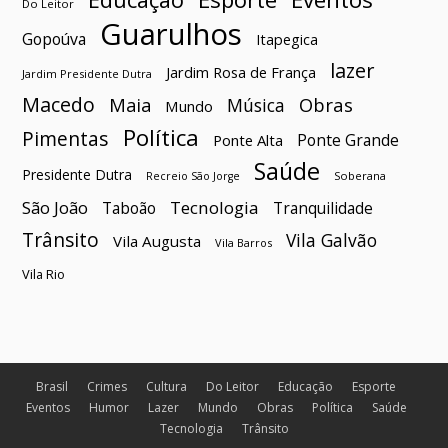
Do Leitor
Guarulhos
Gopoúva
Itapegica
lazer
Jardim Rosa de França
Jardim Presidente Dutra
Macedo
Maia
Obras
Música
Mundo
Política
Pimentas
Ponte Grande
Ponte Alta
Saúde
Presidente Dutra
Soberana
Recreio São Jorge
São João
Tecnologia
Taboão
Tranquilidade
Trânsito
Vila Galvão
Vila Augusta
Vila Barros
Vila Rio
Brasil
Crimes
Cultura
Do Leitor
Educação
Esporte
Eventos
Humor
Lazer
Mundo
Obras
Política
Saúde
Tecnologia
Trânsito