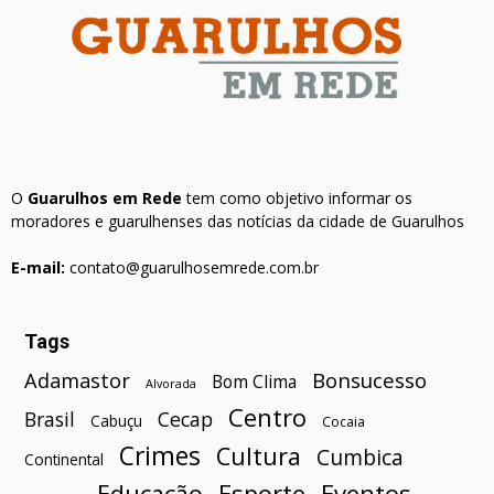
O
Guarulhos em Rede
tem como objetivo informar os
moradores e guarulhenses das notícias da cidade de Guarulhos
E-mail:
contato@guarulhosemrede.com.br
Tags
Bonsucesso
Adamastor
Bom Clima
Alvorada
Centro
Brasil
Cecap
Cabuçu
Cocaia
Crimes
Cultura
Cumbica
Continental
Esporte
Eventos
Educação