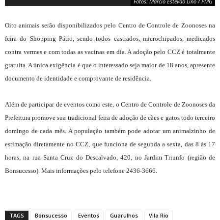
Fotos: Marcio Estevão Lino / PMG
Oito animais serão disponibilizados pelo Centro de Controle de Zoonoses na
feira do Shopping Pátio, sendo todos castrados, microchipados, medicados
contra vermes e com todas as vacinas em dia. A adoção pelo CCZ é totalmente
gratuita. A única exigência é que o interessado seja maior de 18 anos, apresente
documento de identidade e comprovante de residência.
Além de participar de eventos como este, o Centro de Controle de Zoonoses da
Prefeitura promove sua tradicional feira de adoção de cães e gatos todo terceiro
Fotos: Marcio Estevão Lino / PMG
domingo de cada mês. A população também pode adotar um animalzinho de
estimação diretamente no CCZ, que funciona de segunda a sexta, das 8 às 17
horas, na rua Santa Cruz do Descalvado, 420, no Jardim Triunfo (região de
Bonsucesso). Mais informações pelo telefone 2436-3666.
TAGS
Bonsucesso
Eventos
Guarulhos
Vila Rio