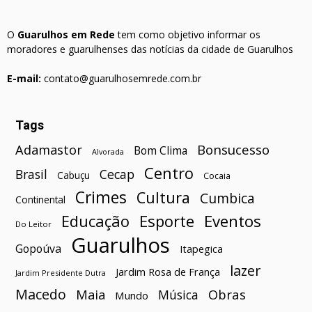
O
Guarulhos em Rede
tem como objetivo informar os
moradores e guarulhenses das notícias da cidade de Guarulhos
E-mail:
contato@guarulhosemrede.com.br
Tags
Bonsucesso
Adamastor
Bom Clima
Alvorada
Centro
Brasil
Cecap
Cabuçu
Cocaia
Crimes
Cultura
Cumbica
Continental
Esporte
Eventos
Educação
Do Leitor
Guarulhos
Gopoúva
Itapegica
lazer
Jardim Rosa de França
Jardim Presidente Dutra
Macedo
Maia
Obras
Música
Mundo