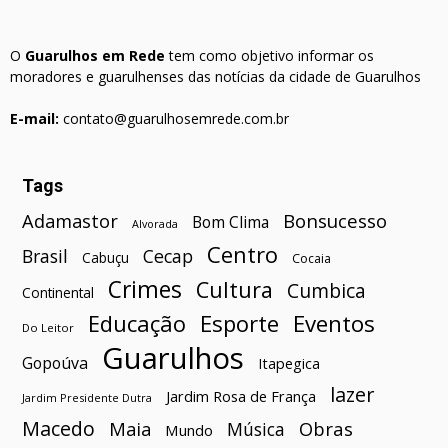
O
Guarulhos em Rede
tem como objetivo informar os
moradores e guarulhenses das notícias da cidade de Guarulhos
E-mail:
contato@guarulhosemrede.com.br
Tags
Bonsucesso
Adamastor
Bom Clima
Alvorada
Centro
Brasil
Cecap
Cabuçu
Cocaia
Crimes
Cultura
Cumbica
Continental
Esporte
Eventos
Educação
Do Leitor
Guarulhos
Gopoúva
Itapegica
lazer
Jardim Rosa de França
Jardim Presidente Dutra
Macedo
Maia
Obras
Música
Mundo