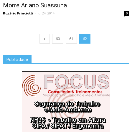
Morre Ariano Suassuna
Rogério Princiotti
-
jul 24, 2014
0
60
61
62
Publicidade