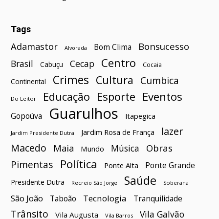
Tags
Bonsucesso
Adamastor
Bom Clima
Alvorada
Centro
Brasil
Cecap
Cabuçu
Cocaia
Crimes
Cultura
Cumbica
Continental
Esporte
Eventos
Educação
Do Leitor
Guarulhos
Gopoúva
Itapegica
lazer
Jardim Rosa de França
Jardim Presidente Dutra
Macedo
Maia
Obras
Música
Mundo
Política
Pimentas
Ponte Grande
Ponte Alta
Saúde
Presidente Dutra
Soberana
Recreio São Jorge
São João
Tecnologia
Taboão
Tranquilidade
Trânsito
Vila Galvão
Vila Augusta
Vila Barros