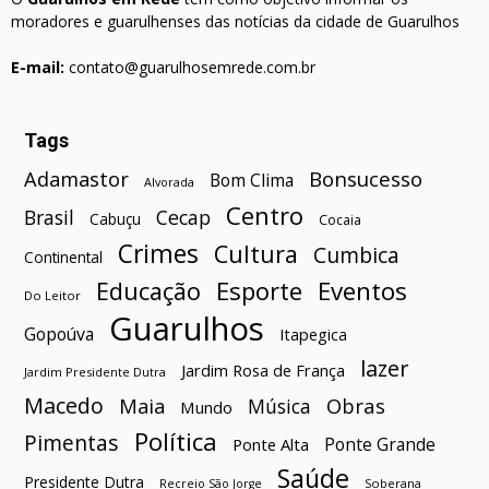
moradores e guarulhenses das notícias da cidade de Guarulhos
E-mail:
contato@guarulhosemrede.com.br
Tags
Bonsucesso
Adamastor
Bom Clima
Alvorada
Centro
Brasil
Cecap
Cabuçu
Cocaia
Crimes
Cultura
Cumbica
Continental
Esporte
Eventos
Educação
Do Leitor
Guarulhos
Gopoúva
Itapegica
lazer
Jardim Rosa de França
Jardim Presidente Dutra
Macedo
Maia
Obras
Música
Mundo
Política
Pimentas
Ponte Grande
Ponte Alta
Saúde
Presidente Dutra
Soberana
Recreio São Jorge