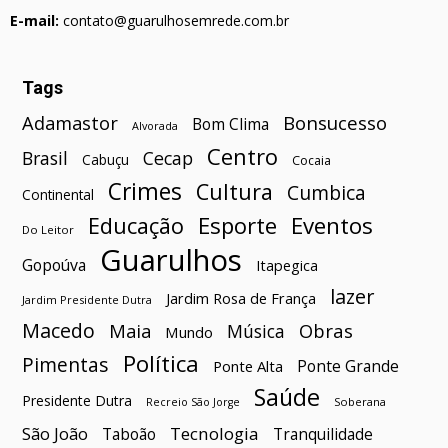
E-mail:
contato@guarulhosemrede.com.br
Tags
Bonsucesso
Adamastor
Bom Clima
Alvorada
Centro
Brasil
Cecap
Cabuçu
Cocaia
Crimes
Cultura
Cumbica
Continental
Esporte
Eventos
Educação
Do Leitor
Guarulhos
Gopoúva
Itapegica
lazer
Jardim Rosa de França
Jardim Presidente Dutra
Macedo
Maia
Obras
Música
Mundo
Política
Pimentas
Ponte Grande
Ponte Alta
Saúde
Presidente Dutra
Soberana
Recreio São Jorge
São João
Tecnologia
Taboão
Tranquilidade