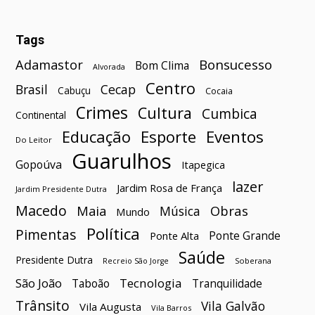
Tags
Bonsucesso
Adamastor
Bom Clima
Alvorada
Centro
Brasil
Cecap
Cabuçu
Cocaia
Crimes
Cultura
Cumbica
Continental
Esporte
Eventos
Educação
Do Leitor
Guarulhos
Gopoúva
Itapegica
lazer
Jardim Rosa de França
Jardim Presidente Dutra
Macedo
Maia
Obras
Música
Mundo
Política
Pimentas
Ponte Grande
Ponte Alta
Saúde
Presidente Dutra
Soberana
Recreio São Jorge
São João
Tecnologia
Taboão
Tranquilidade
Trânsito
Vila Galvão
Vila Augusta
Vila Barros